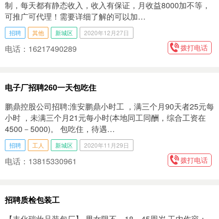
制，每天都有静态收入，收入有保证，月收益8000加不等，
可推广可代理！需要详细了解的可以加…
招聘
其他
新城区
2020年12月27日
拨打电话
电话：16217490289
电子厂招聘260一天包吃住
鹏鼎控股公司招聘:淮安鹏鼎小时工 ，满三个月90天者25元每
小时 ，未满三个月21元每小时(本地同工同酬，综合工资在
4500－5000)。 包吃住，待遇…
招聘
工人
新城区
2020年11月29日
拨打电话
电话：13815330961
招聘质检包装工
【丰化瑞‬妆品装包‬厂】͏ 男女限不‬，18－45周岁 工内作‬容：