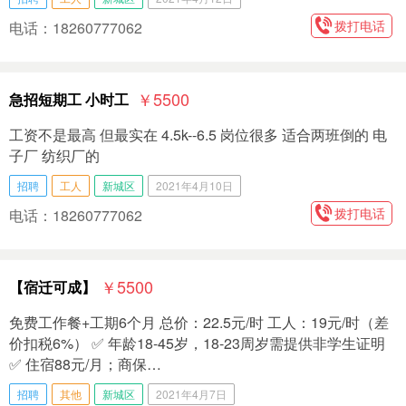
拨打电话
电话：18260777062
￥5500
急招短期工 小时工
工资不是最高 但最实在 4.5k--6.5 岗位很多 适合两班倒的 电
子厂 纺织厂的
招聘
工人
新城区
2021年4月10日
拨打电话
电话：18260777062
￥5500
【宿迁可成】
免费工作餐+工期6个月 总价：22.5元/时 工人：19元/时（差
价扣税6%） ✅ 年龄18-45岁，18-23周岁需提供非学生证明
✅ 住宿88元/月；商保…
招聘
其他
新城区
2021年4月7日