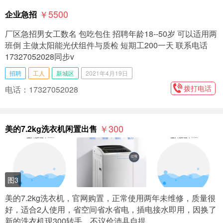
￥5500
企业急招
厂区急招男女工数名 包吃包住 招聘年龄18--50岁 可以适用两
班倒 主做太阳能光伏组件与质检 短期工200一天 联系电话
17327052028同步v
招聘
工人
新城区
2021年4月19日
拨打电话
电话：17327052028
￥300
美的7.2kg洗衣机闲置出售
图3
美的7.2kg洗衣机，官网购置，正常使用两年未维修，质量很
好，适合2人使用，省空间省水省电，插电接水即用，因换了
新的洗衣机现300转手，不议价沛县自提