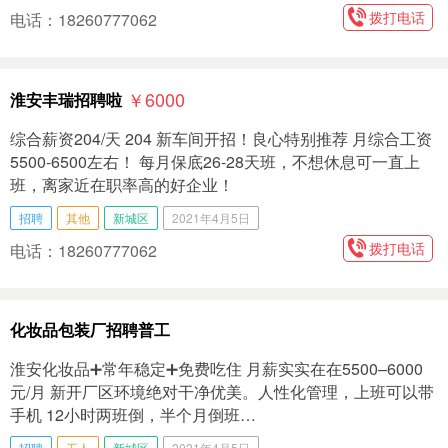
拨打电话
电话：18260777062
￥6000
淮安丰瑞招聘啦
综合薪资204/天 204 新车间开招！良心特别推荐 月综合工资
5500-6500左右！ 每月保底26-28天班，不想休息可一直上
班，离家近在职率高的好企业！
招聘
其他
新城区
2021年4月5日
拨打电话
电话：18260777062
化妆品包装厂招聘普工
淮安化妆品➕常年稳定➕免费吃住 月薪实实在在5500–6000
元/月 新开厂区环境绝对干净优美。人性化管理，上班可以带
手机 12小时两班倒，半个月倒班…
招聘
工人
新城区
2021年4月5日