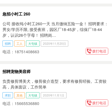
急招小时工 260
公司 接收纯小时工260一天 当月缴纳五险一金！ 招聘要求：
男女/学历不限, 接受夜班，园区厂18-45岁，综保厂18-44
岁，认识26个字母！ 招聘岗…
招聘
工人
大屯镇
2020年11月20日
拨打电话
电话：18751408663
招聘宠物美容师
负责修剪博美犬，修剪俊介造型，要求有修剪经验。工资较
高，具体面议，工作简单
求职
其他
大屯镇
2020年11月1日
拨打电话
电话：15665536880