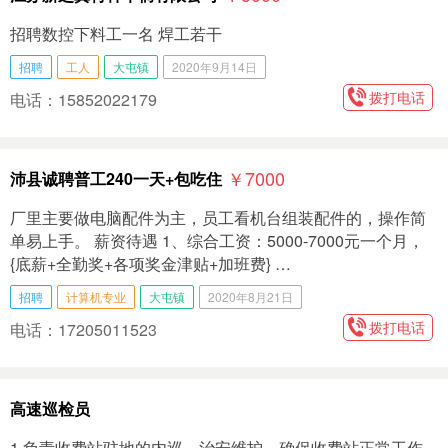
招聘数控下料工一名 焊工若干
招聘
工人
大屯镇
2020年9月14日
拨打电话
电话：15852022179
￥7000
沛县诚聘普工240一天+包吃住
厂里主要做电脑配件为主，员工看机台组装配件的，操作简
单易上手。 薪资待遇 1、综合工资：5000-7000元一个月，
{底薪+全勤奖+各项奖金津贴+加班费} …
招聘
计算机专业
大屯镇
2020年8月21日
拨打电话
电话：17205011523
高速巡检员
1.负责收费站驻地的内巡，治安维护，确保收费站正常工作