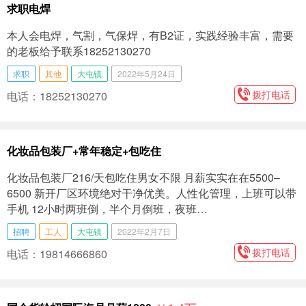
求职电焊
本人会电焊，气割，气保焊，有B2证，实践经验丰富，需要
的老板给予联系18252130270
求职
其他
大屯镇
2022年5月24日
拨打电话
电话：18252130270
化妆品包装厂+常年稳定+包吃住
化妆品包装厂216/天包吃住男女不限 月薪实实在在5500–
6500 新开厂区环境绝对干净优美。人性化管理，上班可以带
手机 12小时两班倒，半个月倒班，夜班…
招聘
工人
大屯镇
2022年2月7日
拨打电话
电话：19814666860