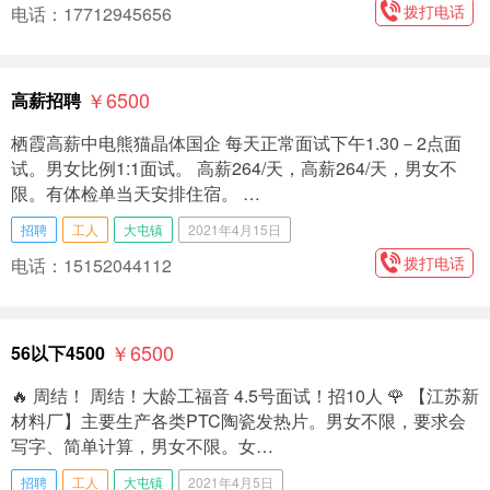
拨打电话
电话：17712945656
￥6500
高薪招聘
栖霞高薪中电熊猫晶体国企 每天正常面试下午1.30－2点面
试。男女比例1:1面试。 高薪264/天，高薪264/天，男女不
限。有体检单当天安排住宿。 …
招聘
工人
大屯镇
2021年4月15日
拨打电话
电话：15152044112
￥6500
56以下4500
🔥 周结！ 周结！大龄工福音 4.5号面试！招10人 🌹 【江苏新
材料厂】主要生产各类PTC陶瓷发热片。男女不限，要求会
写字、简单计算，男女不限。女…
招聘
工人
大屯镇
2021年4月5日