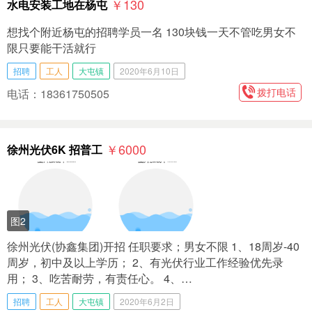
￥130
水电安装工地在杨屯
想找个附近杨屯的招聘学员一名 130块钱一天不管吃男女不
限只要能干活就行
招聘
工人
大屯镇
2020年6月10日
拨打电话
电话：18361750505
￥6000
徐州光伏6K 招普工
图2
徐州光伏(协鑫集团)开招 任职要求；男女不限 1、18周岁-40
周岁，初中及以上学历； 2、有光伏行业工作经验优先录
用； 3、吃苦耐劳，有责任心。 4、…
招聘
工人
大屯镇
2020年6月2日