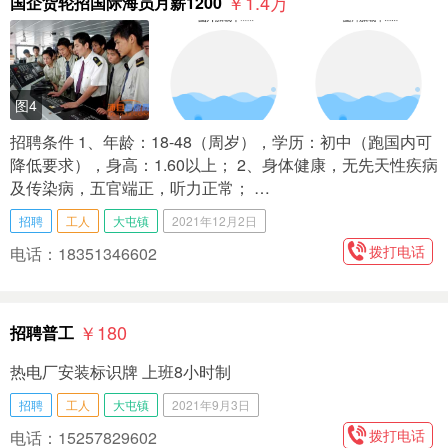
￥1.4
万
国企货轮招国际海员月薪1200
图4
招聘条件 1、年龄：18-48（周岁），学历：初中（跑国内可
降低要求），身高：1.60以上； 2、身体健康，无先天性疾病
及传染病，五官端正，听力正常； …
招聘
工人
大屯镇
2021年12月2日
拨打电话
电话：18351346602
￥180
招聘普工
热电厂安装标识牌 上班8小时制
招聘
工人
大屯镇
2021年9月3日
拨打电话
电话：15257829602