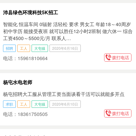
沛县绿色环境科技5K招工
智能化 恒温车间 0辐射 活轻松 要求 男女工 年龄18～40周岁
初中学历 能接受夜班 就可以胜任12小时2班制 做六休一 综合
工资4500～5500元/月 联系人…
招聘
工人
大屯镇
2020年6月16日
拨打电话
电话：15961810664
杨屯水电老师
杨屯招聘大工服从管理工资当面谈看干活可以就能多开点
求职
工人
大屯镇
2020年6月10日
拨打电话
电话：18361750505