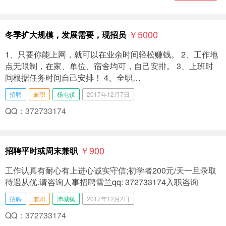
￥5000
冬季扩大规模，发展需要，现招员
1、只要你能上网，就可以在业余时间轻松赚钱。 2、工作地
点无限制，在家、单位、宿舍均可，自己安排。 3、上班时
间根据任务时间自己安排！ 4、全职…
招聘
兼职
杨屯镇
2017年12月7日
QQ：372733174
￥900
招聘平时或周末兼职
工作认真有耐心有上进心诚实守信;初学者200元/天一旦录取
待遇从优.请咨询人事招聘雪兰qq: 372733174入职咨询
招聘
兼职
沛城镇
2017年12月2日
QQ：372733174