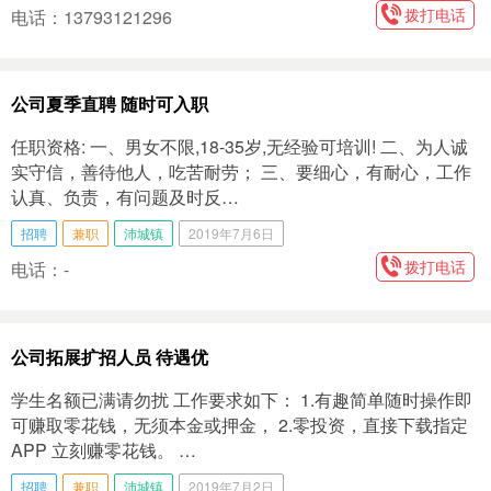
拨打电话
电话：13793121296
公司夏季直聘 随时可入职
任职资格: 一、男女不限,18-35岁,无经验可培训! 二、为人诚
实守信，善待他人，吃苦耐劳； 三、要细心，有耐心，工作
认真、负责，有问题及时反…
招聘
兼职
沛城镇
2019年7月6日
拨打电话
电话：-
公司拓展扩招人员 待遇优
学生名额已满请勿扰 工作要求如下： 1.有趣简单随时操作即
可赚取零花钱，无须本金或押金， 2.零投资，直接下载指定
APP 立刻赚零花钱。 …
招聘
兼职
沛城镇
2019年7月2日