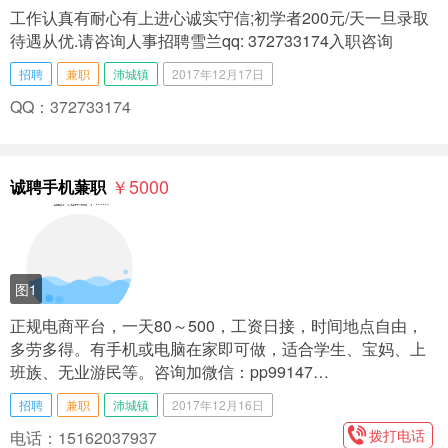
工作认真有耐心有上进心诚实守信;初学者200元/天一旦录取
待遇从优.请咨询人事招聘雪兰qq: 372733174入职咨询
招聘
兼职
沛城镇
2017年12月17日
QQ：372733174
￥5000
诚聘手机蒹职
图1
正规电商平台，一天80～500，工资日接，时间地点自由，
多劳多得。有手机或电脑在家即可做，适合学生、宝妈、上
班族、无业游民等。咨询加微信：pp99147…
招聘
兼职
沛城镇
2017年12月16日
拨打电话
电话：15162037937