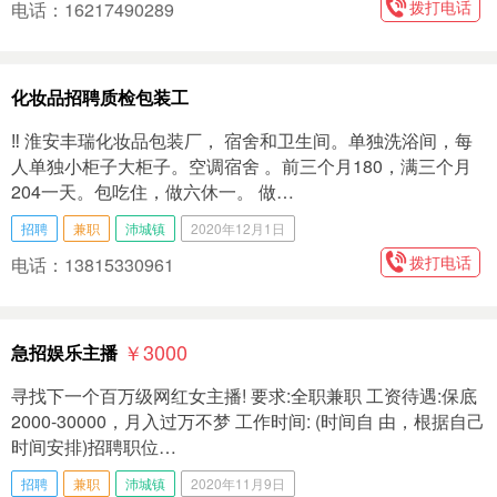
拨打电话
电话：16217490289
化妆品招聘质检包装工
‼️ 淮安丰瑞化妆品包装厂， 宿舍和卫生间。单独洗浴间，每
人单独小柜子大柜子。空调宿舍 。前三个月180，满三个月
204一天。包吃住，做六休一。 做…
招聘
兼职
沛城镇
2020年12月1日
拨打电话
电话：13815330961
￥3000
急招娱乐主播
寻找下一个百万级网红女主播! 要求:全职兼职 工资待遇:保底
2000-30000，月入过万不梦 工作时间: (时间自 由，根据自己
时间安排)招聘职位…
招聘
兼职
沛城镇
2020年11月9日