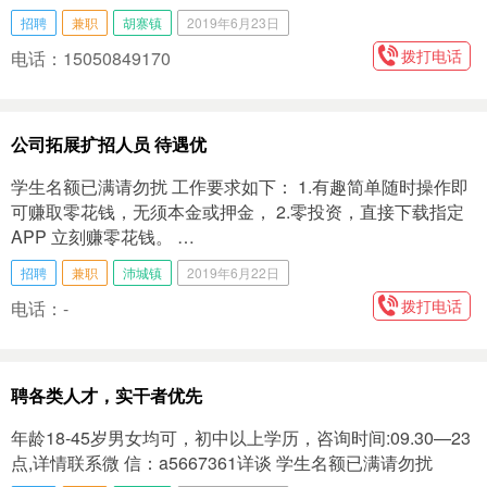
招聘
兼职
胡寨镇
2019年6月23日
拨打电话
电话：15050849170
公司拓展扩招人员 待遇优
学生名额已满请勿扰 工作要求如下： 1.有趣简单随时操作即
可赚取零花钱，无须本金或押金， 2.零投资，直接下载指定
APP 立刻赚零花钱。 …
招聘
兼职
沛城镇
2019年6月22日
拨打电话
电话：-
聘各类人才，实干者优先
年龄18-45岁男女均可，初中以上学历，咨询时间:09.30—23
点,详情联系微 信：a5667361详谈 学生名额已满请勿扰