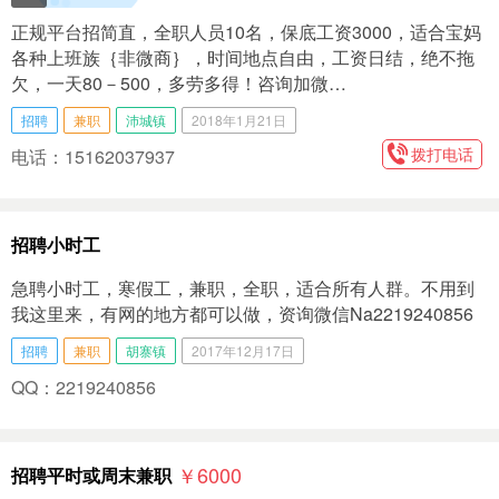
正规平台招简直，全职人员10名，保底工资3000，适合宝妈
各种上班族｛非微商｝，时间地点自由，工资日结，绝不拖
欠，一天80－500，多劳多得！咨询加微…
招聘
兼职
沛城镇
2018年1月21日
拨打电话
电话：15162037937
招聘小时工
急聘小时工，寒假工，兼职，全职，适合所有人群。不用到
我这里来，有网的地方都可以做，资询微信Na2219240856
招聘
兼职
胡寨镇
2017年12月17日
QQ：2219240856
￥6000
招聘平时或周末兼职