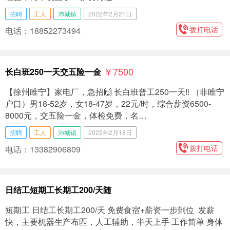
招聘
工人
沛城镇
2022年2月21日
拨打电话
电话：18852273494
￥7500
长白班250一天交五险一金
【徐州睢宁】家电厂，急招🙌 长白班普工250一天‼️ （非睢宁
户口）男18-52岁，女18-47岁，22元/时，综合薪资6500-
8000元，交五险一金，体检免费，名…
招聘
工人
沛城镇
2022年2月18日
拨打电话
电话：13382906809
日结工短期工长期工200/天随
短期工 日结工长期工200/天 免费食宿+薪资一步到位 发薪
快，主要机器生产布匹，人工辅助，半天上手 工作简单 身体