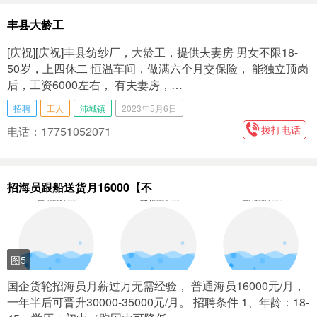
丰县大龄工
[庆祝][庆祝]丰县纺纱厂，大龄工，提供夫妻房 男女不限18-
50岁，上四休二 恒温车间，做满六个月交保险， 能独立顶岗
后，工资6000左右， 有夫妻房，…
招聘
工人
沛城镇
2023年5月6日
拨打电话
电话：17751052071
招海员跟船送货月16000【不
图5
国企货轮招海员月薪过万无需经验， 普通海员16000元/月，
一年半后可晋升30000-35000元/月。 招聘条件 1、年龄：18-