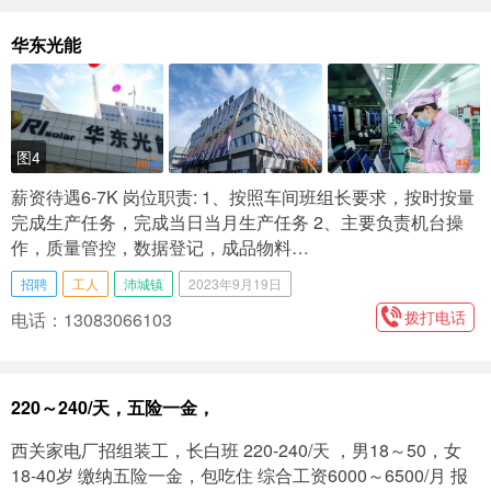
华东光能
图4
薪资待遇6-7K 岗位职责: 1、按照车间班组长要求，按时按量
完成生产任务，完成当日当月生产任务 2、主要负责机台操
作，质量管控，数据登记，成品物料…
招聘
工人
沛城镇
2023年9月19日
拨打电话
电话：13083066103
220～240/天，五险一金，
西关家电厂招组装工，长白班 220-240/天 ，男18～50，女
18-40岁 缴纳五险一金，包吃住 综合工资6000～6500/月 报