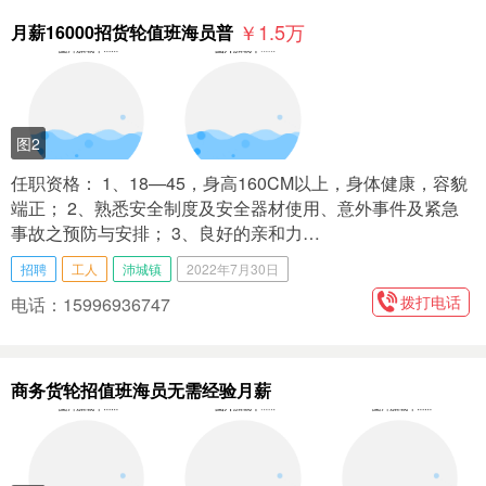
￥1.5
万
月薪16000招货轮值班海员普
图2
任职资格： 1、18—45，身高160CM以上，身体健康，容貌
端正； 2、熟悉安全制度及安全器材使用、意外事件及紧急
事故之预防与安排； 3、良好的亲和力…
招聘
工人
沛城镇
2022年7月30日
拨打电话
电话：15996936747
商务货轮招值班海员无需经验月薪