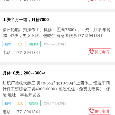
工资半月一结，月薪7000+
徐州轮胎厂招操作工、机修工 🈷️薪7500+，工资半月结 年龄
20--47岁，男女不限，包吃住 有意者联系17712941341
招聘
工人
河口镇
2023年6月26日
拨打电话
电话：17712941341
月休10天，200～300+/
纺织厂接收大龄工 男18-55岁 女18-50岁 上四休二 恒温车间
计件工资 ​综合工资4000-6000+ 包吃包住（免费夫妻房）+保
险 地址：丰县开发区…
招聘
工人
胡寨镇
2023年6月25日
拨打电话
电话：17712941341