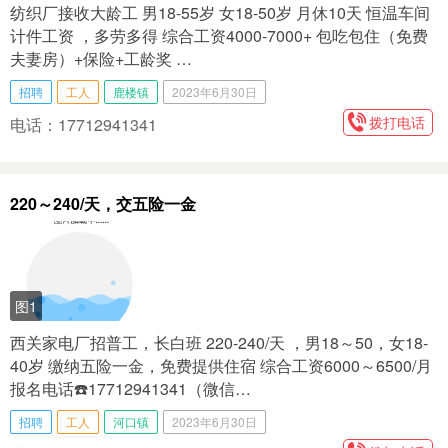
纺织厂接收大龄工 男18-55岁 女18-50岁 月休10天 恒温车间
计件工资 ，多劳多得 综合工资4000-7000+ 包吃包住（免费
夫妻房）+保险+工龄奖 …
招聘
工人
鹿楼镇
2023年6月30日
拨打电话
电话：17712941341
220～240/天，交五险一金
图1
西关家电厂招普工，长白班 220-240/天 ，男18～50，女18-
40岁 缴纳五险一金，免费提供住宿 综合工资6000～6500/月
报名电话☎️17712941341（微信…
招聘
工人
河口镇
2023年6月30日