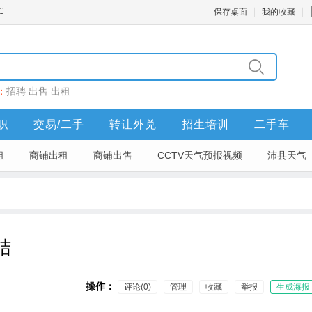
保存桌面
我的收藏
：
招聘
出售
出租
职
交易/二手
转让外兑
招生培训
二手车
租
商铺出租
商铺出售
CCTV天气预报视频
沛县天气
结
操作：
评论(0)
管理
收藏
举报
生成海报