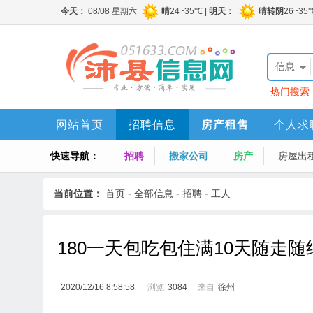
信息
热门搜索
网站首页
招聘信息
房产租售
个人求
快速导航：
招聘
搬家公司
房产
房屋出
当前位置：
首页
-
全部信息
-
招聘
-
工人
180一天包吃包住满10天随走随
2020/12/16 8:58:58
浏览
3084
来自
徐州