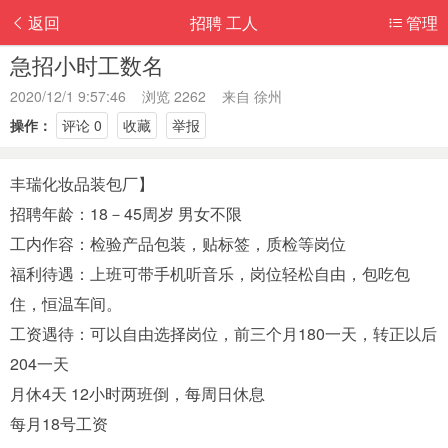
返回
招聘 工人
管理
急招小时工数名
2020/12/1 9:57:46 浏览 2262 来自
徐州
操作：
评论 0
收藏
举报
丰瑞化妆品装包厂】͏
招聘年龄：18－45周岁 男女不限
工内作容：检验产品包装，贴标签，质检等岗位
福利待遇：上班可带手机听音乐，岗位轻松自由，包吃包
住，恒温车间。
工资遇待：可以自由选择岗位，前三个月180一天，转正以后
204一天
月休4天 12小时两班倒，每周日休息
每月18号工资