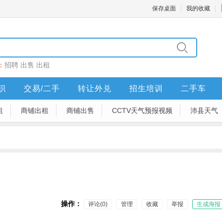
保存桌面
我的收藏
：
招聘
出售
出租
职
交易/二手
转让外兑
招生培训
二手车
租
商铺出租
商铺出售
CCTV天气预报视频
沛县天气
操作：
评论(0)
管理
收藏
举报
生成海报