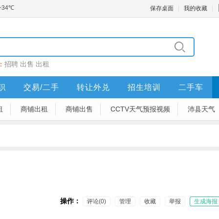
保存桌面
我的收藏
：
招聘
出售
出租
职
交易/二手
转让外兑
招生培训
二手车
租
商铺出租
商铺出售
CCTV天气预报视频
沛县天气
操作：
评论(0)
管理
收藏
举报
生成海报