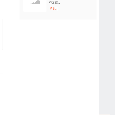
粪池疏..
￥5元