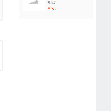
粪池疏..
￥5元