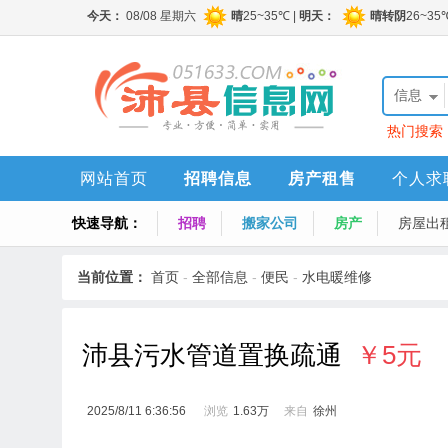
信息
热门搜索
网站首页
招聘信息
房产租售
个人求
快速导航：
招聘
搬家公司
房产
房屋出
当前位置：
首页
-
全部信息
-
便民
-
水电暖维修
沛县污水管道置换疏通
￥5元
2025/8/11 6:36:56
浏览
1.63万
来自
徐州