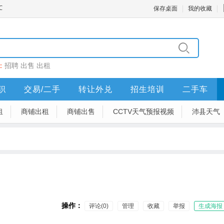
保存桌面
我的收藏
：
招聘
出售
出租
职
交易/二手
转让外兑
招生培训
二手车
租
商铺出租
商铺出售
CCTV天气预报视频
沛县天气
操作：
评论(0)
管理
收藏
举报
生成海报