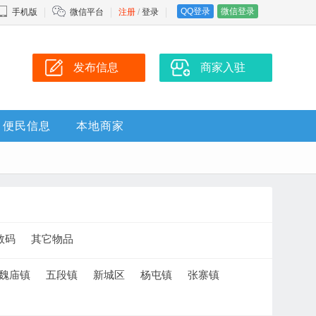
QQ登录
微信登录
手机版
微信平台
注册
/
登录
发布信息
商家入驻
便民信息
本地商家
数码
其它物品
魏庙镇
五段镇
新城区
杨屯镇
张寨镇