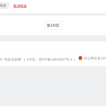
筛选
取消筛选
第1/0页
苏公网安备3203
26
“沛县信息网”
| ICP证：
苏ICP备16010927号-2
|