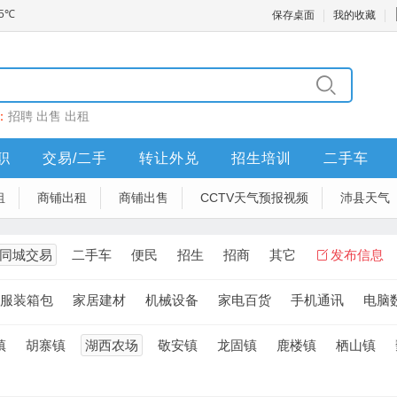
保存桌面
我的收藏
：
招聘
出售
出租
职
交易/二手
转让外兑
招生培训
二手车
租
商铺出租
商铺出售
CCTV天气预报视频
沛县天气
同城交易
二手车
便民
招生
招商
其它
发布信息
服装箱包
家居建材
机械设备
家电百货
手机通讯
电脑
镇
胡寨镇
湖西农场
敬安镇
龙固镇
鹿楼镇
栖山镇