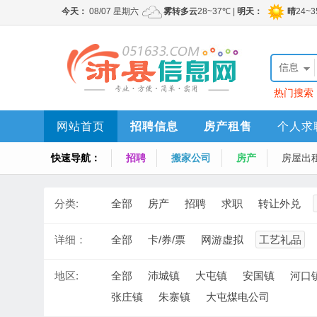
信息
热门搜索
网站首页
招聘信息
房产租售
个人求
快速导航：
招聘
搬家公司
房产
房屋出
分类:
全部
房产
招聘
求职
转让外兑
详细：
全部
卡/券/票
网游虚拟
工艺礼品
地区:
全部
沛城镇
大屯镇
安国镇
河口
张庄镇
朱寨镇
大屯煤电公司