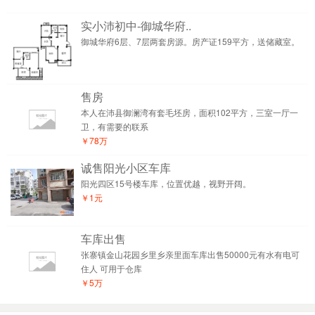
实小沛初中-御城华府..
御城华府6层、7层两套房源。房产证159平方，送储藏室。
售房
本人在沛县御澜湾有套毛坯房，面积102平方，三室一厅一
卫，有需要的联系
￥78万
诚售阳光小区车库
阳光四区15号楼车库，位置优越，视野开阔。
￥1元
车库出售
张寨镇金山花园乡里乡亲里面车库出售50000元有水有电可
住人 可用于仓库
￥5万