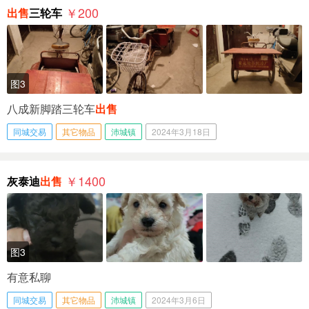
￥200
出售
三轮车
图3
八成新脚踏三轮车
出售
同城交易
其它物品
沛城镇
2024年3月18日
￥1400
灰泰迪
出售
图3
有意私聊
同城交易
其它物品
沛城镇
2024年3月6日