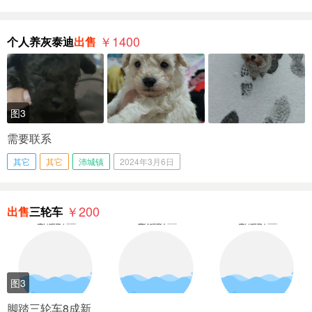
￥1400
个人养灰泰迪
出售
图3
需要联系
其它
其它
沛城镇
2024年3月6日
￥200
出售
三轮车
图3
脚踏三轮车8成新