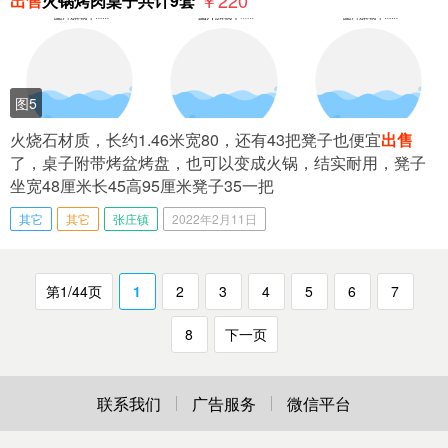
出售
火锅烤肉桌子共计9套
图5
火烧石材质，长约1.46米宽80，还有43把凳子也便宜
出售
了，桌子附带烤盆烤盘，也可以变成火锅，结实耐用，凳子
坐宽48厘米长45高95厘米凳子35一把
其它
其它
张庄镇
2022年2月11日
第1/44页
1
2
3
4
5
6
7
8
下一页
联系我们
广告服务
微信平台