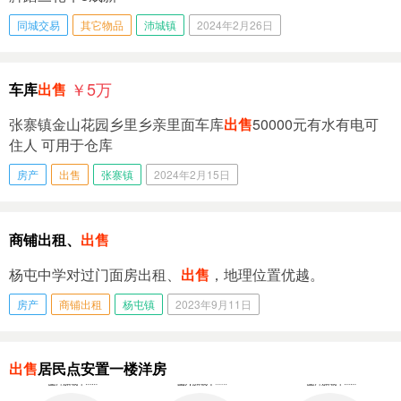
同城交易
其它物品
沛城镇
2024年2月26日
￥5
万
车库
出售
张寨镇金山花园乡里乡亲里面车库
出售
50000元有水有电可
住人 可用于仓库
房产
出售
张寨镇
2024年2月15日
商铺出租、
出售
杨屯中学对过门面房出租、
出售
，地理位置优越。
房产
商铺出租
杨屯镇
2023年9月11日
出售
居民点安置一楼洋房