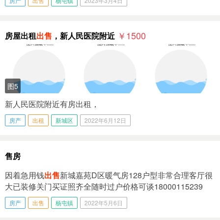
房产
出售
杨屯镇
2023年3月4日
￥1500
房屋出租
出售
，新人民医院附近
图5
新人民医院附近有房出租，
房产
出租
新城区
2022年6月12日
售房
因着急用钱
出售
新城嘉苑D区暖气房128户型非常合理客厅很
大已装修关门买证照齐全随时过户价格可谈18000115239
房产
出售
杨屯镇
2022年5月6日