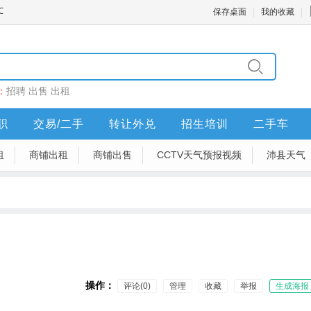
保存桌面
我的收藏
：
招聘
出售
出租
职
交易/二手
转让外兑
招生培训
二手车
租
商铺出租
商铺出售
CCTV天气预报视频
沛县天气
操作：
评论(0)
管理
收藏
举报
生成海报